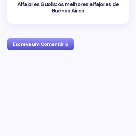
Alfajores Guolis: os melhores alfajores de
Buenos Aires
Escreva um Comentário
O seu endereço de email não será publicado.
Campos obrigatórios marcados com
*
Name *
Email *