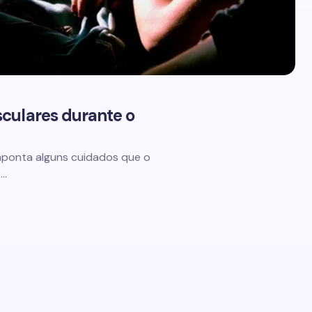
culares durante o
r, aponta alguns cuidados que o
s…