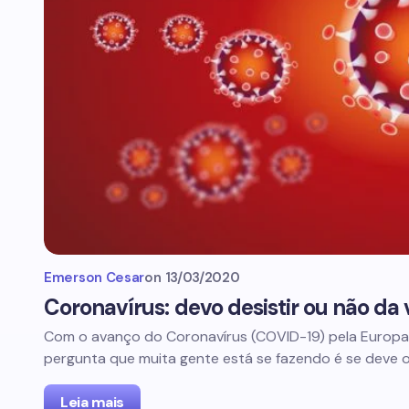
Emerson Cesar
on
13/03/2020
Coronavírus: devo desistir ou não da 
Com o avanço do Coronavírus (COVID-19) pela Europa 
pergunta que muita gente está se fazendo é se deve 
Leia mais