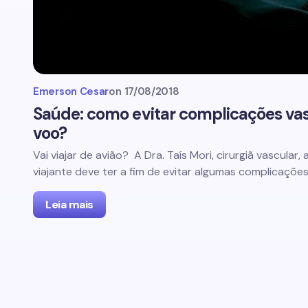
Emerson Cesar
on
17/08/2018
Saúde: como evitar complicações vas
voo?
Vai viajar de avião? A Dra. Taís Mori, cirurgiã vascula
viajante deve ter a fim de evitar algumas complicaçõe
Leia mais