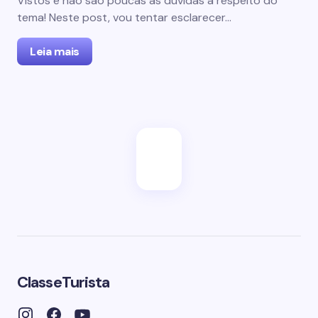
Vistos e não são poucas as dúvidas a respeito do
tema! Neste post, vou tentar esclarecer…
Leia mais
ClasseTurista