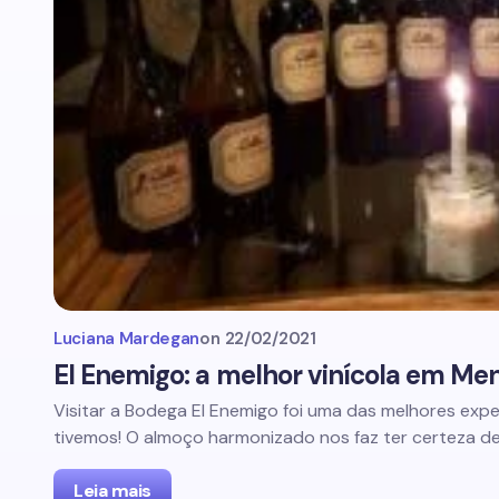
Luciana Mardegan
on
22/02/2021
El Enemigo: a melhor vinícola em Me
Visitar a Bodega El Enemigo foi uma das melhores exp
tivemos! O almoço harmonizado nos faz ter certeza d
Leia mais