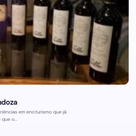
ndoza
eriências em enoturismo que já
e que o…