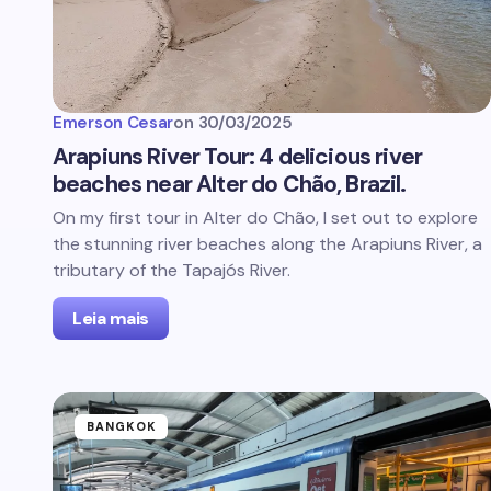
Emerson Cesar
on
30/03/2025
Arapiuns River Tour: 4 delicious river
beaches near Alter do Chão, Brazil.
On my first tour in Alter do Chão, I set out to explore
the stunning river beaches along the Arapiuns River, a
tributary of the Tapajós River.
Leia mais
BANGKOK