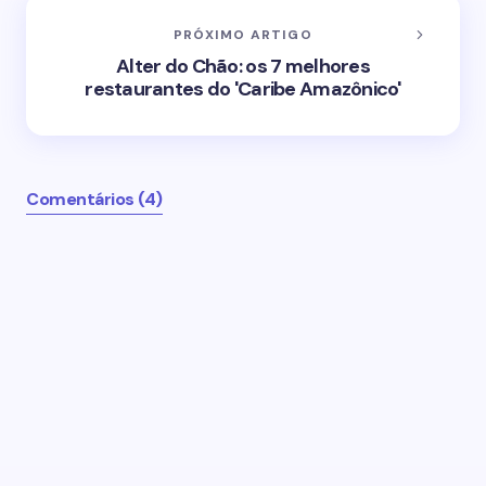
PRÓXIMO ARTIGO
Alter do Chão: os 7 melhores
restaurantes do 'Caribe Amazônico'
Comentários (4)
O seu endereço de email não será publicado.
Campos obrigatórios marcados com
*
Name *
Email *