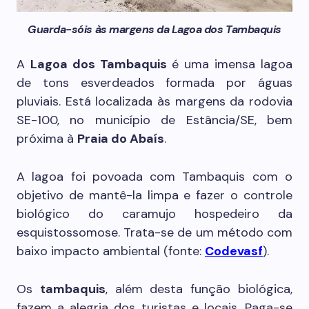
Guarda-sóis às margens da Lagoa dos Tambaquis
A
Lagoa dos Tambaquis
é uma imensa lagoa
de tons esverdeados formada por águas
pluviais. Está localizada às margens da rodovia
SE-100, no município de Estância/SE, bem
próxima à
Praia do Abaís
.
A lagoa foi povoada com Tambaquis com o
objetivo de mantê-la limpa e fazer o controle
biológico do caramujo hospedeiro da
esquistossomose. Trata-se de um método com
baixo impacto ambiental (fonte:
Codevasf
).
Os
tambaquis
, além desta função biológica,
fazem a alegria dos turistas e locais. Paga-se