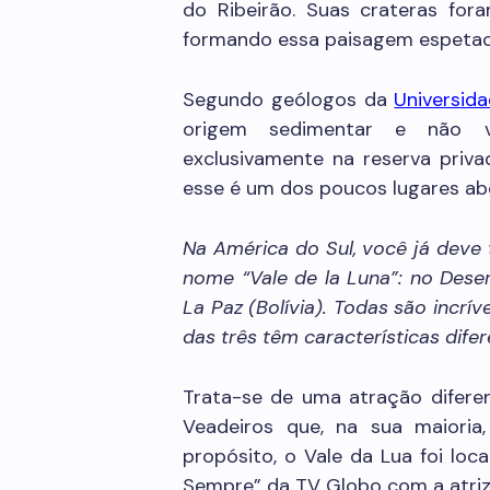
do Ribeirão. Suas crateras for
formando essa paisagem espetacu
Segundo geólogos da
Universida
origem sedimentar e não v
exclusivamente na reserva priva
esse é um dos poucos lugares abe
Na América do Sul, você já deve 
nome “Vale de la Luna”: no Dese
La Paz (Bolívia). Todas são incr
das três têm características difer
Trata-se de uma atração difer
Veadeiros que, na sua maioria
propósito, o Vale da Lua foi loc
Sempre” da TV Globo com a atriz 