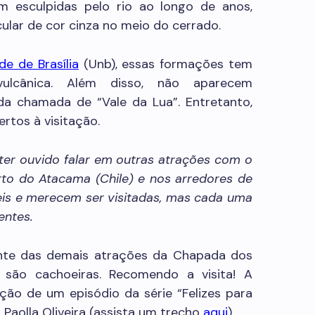
am esculpidas pelo rio ao longo de anos,
lar de cor cinza no meio do cerrado.
de de Brasília
(Unb), essas formações tem
ulcânica. Além disso, não aparecem
da chamada de “Vale da Lua”. Entretanto,
rtos à visitação.
ter ouvido falar em outras atrações com o
rto do Atacama (Chile) e nos arredores de
íveis e merecem ser visitadas, mas cada uma
entes.
ente das demais atrações da Chapada dos
, são cachoeiras. Recomendo a visita! A
ação de um episódio da série “Felizes para
Paolla Oliveira (assista um trecho
aqui
).