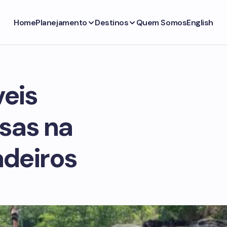
Home
Planejamento
Destinos
Quem Somos
English
veis
sas na
deiros