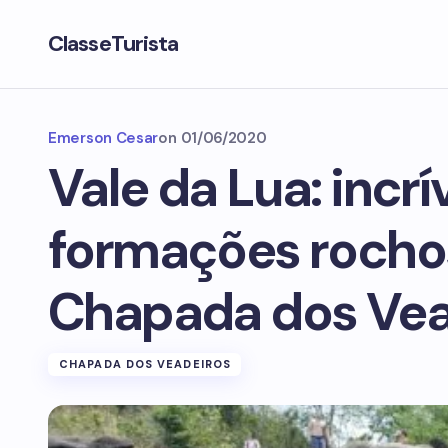
ClasseTurista
Emerson Cesar
on
01/06/2020
Vale da Lua: incrí
formações rocho
Chapada dos Vea
CHAPADA DOS VEADEIROS