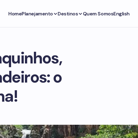
Home
Planejamento
Destinos
Quem Somos
English
quinhos,
deiros: o
na!