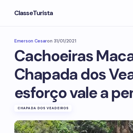
ClasseTurista
Emerson Cesar
on
31/01/2021
Cachoeiras Maca
Chapada dos Vea
esforço vale a pe
CHAPADA DOS VEADEIROS