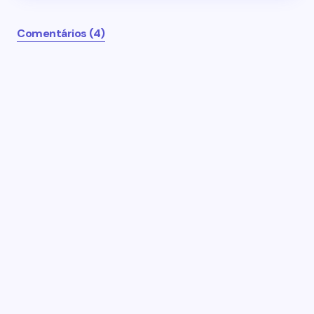
Comentários (4)
O seu endereço de email não será publicado.
Campos obrigatórios marcados com
*
Name *
Email *
Seu Comentário *