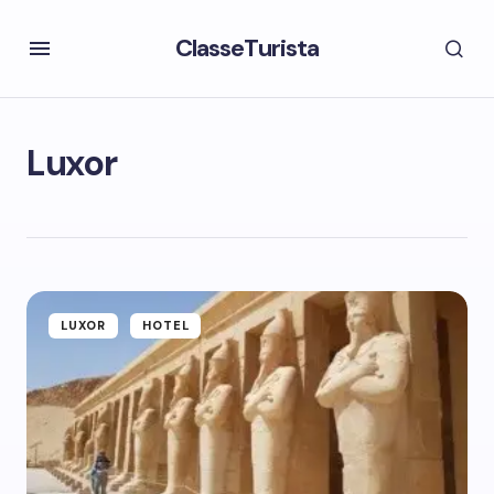
ClasseTurista
Luxor
LUXOR
HOTEL