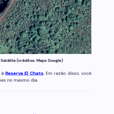
 Satélite (créditos: Maps Google)
s à
Reserva El Chato
. Em razão disso, você
ões no mesmo dia.