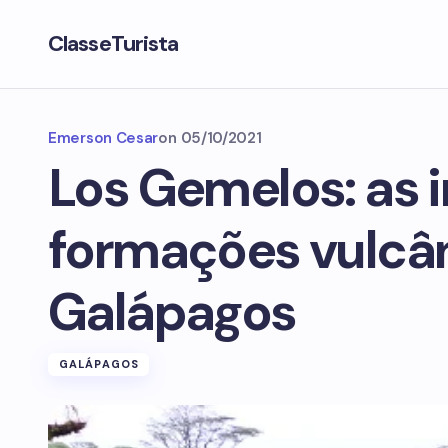
ClasseTurista
Emerson Cesar
on
05/10/2021
Los Gemelos: as i
formações vulcâ
Galápagos
GALÁPAGOS