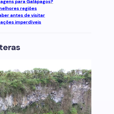
agens para Galápagos?
melhores regiões
aber antes de visitar
rações imperdíveis
teras