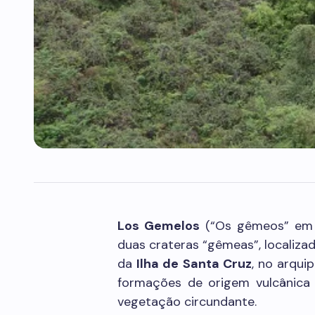
Los Gemelos
(“Os gêmeos” em e
duas crateras “gêmeas”, localiza
da
Ilha de Santa Cruz
, no arqui
formações de origem vulcânica 
vegetação circundante.