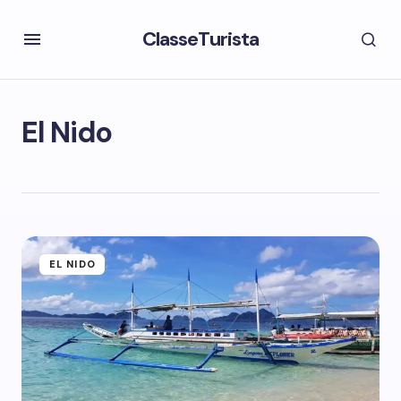
ClasseTurista
El Nido
EL NIDO