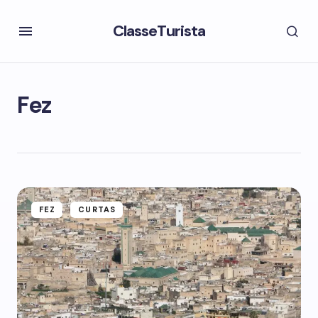
ClasseTurista
Fez
FEZ
CURTAS