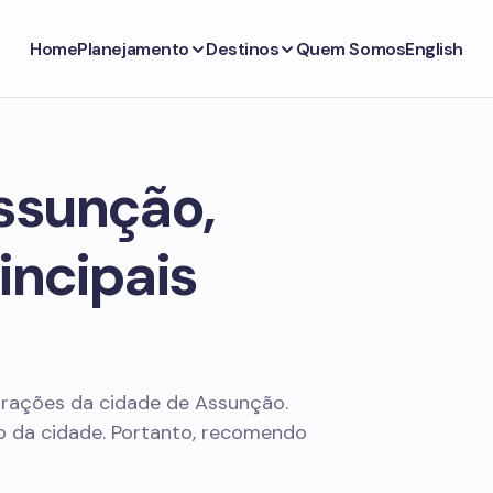
Home
Planejamento
Destinos
Quem Somos
English
ssunção,
rincipais
atrações da cidade de Assunção.
co da cidade. Portanto, recomendo