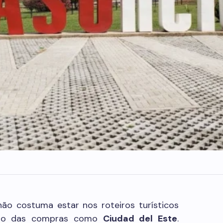
 não costuma estar nos roteiros turísticos
aíso das compras como
Ciudad del Este
.