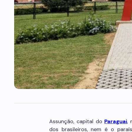
Assunção, capital do
Paraguai
,
dos brasileiros, nem é o par