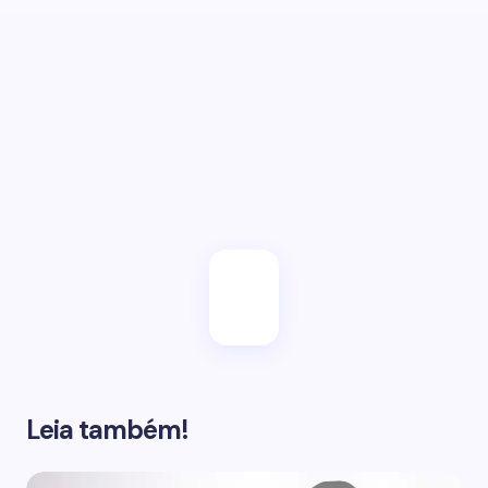
Salvar meu e-mail neste browser para a próxima
vez.
Enviar
Leia também!