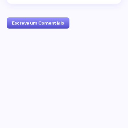
Escreva um Comentário
O seu endereço de email não será publicado.
Campos obrigatórios marcados com
*
Name *
Email *
Seu Comentário *