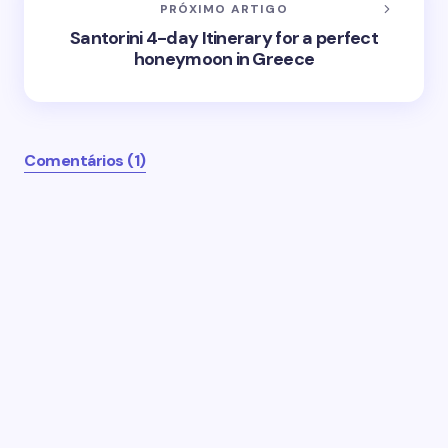
PRÓXIMO ARTIGO
Santorini 4-day Itinerary for a perfect
honeymoon in Greece
Comentários (1)
O seu endereço de email não será publicado.
Campos obrigatórios marcados com
*
Name *
Email *