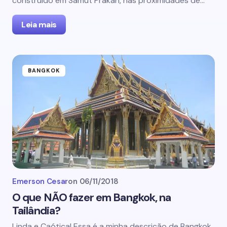
construído em Samut Prakan, nas proximidades de…
Leia mais
BANGKOK
Emerson Cesar
on
06/11/2018
O que NÃO fazer em Bangkok, na
Tailândia?
Linda e Caótica! Essa é a minha descrição de Bangkok,