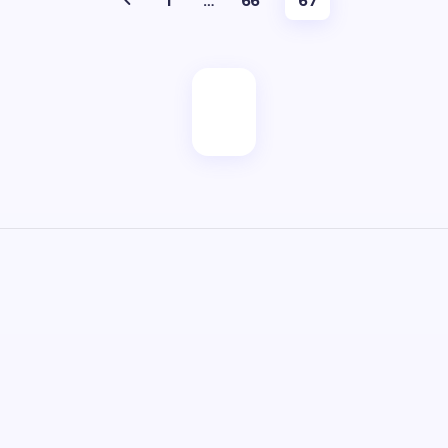
1
…
66
67