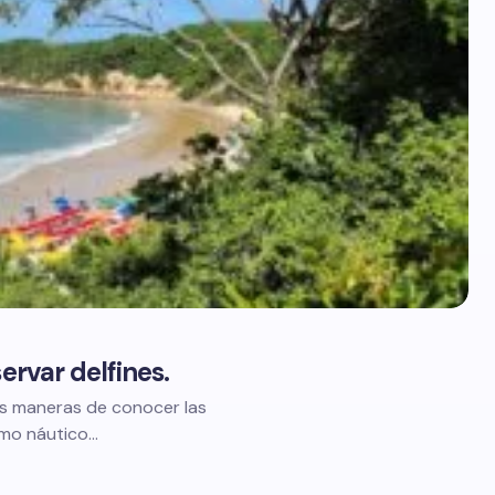
ervar delfines.
es maneras de conocer las
smo náutico…