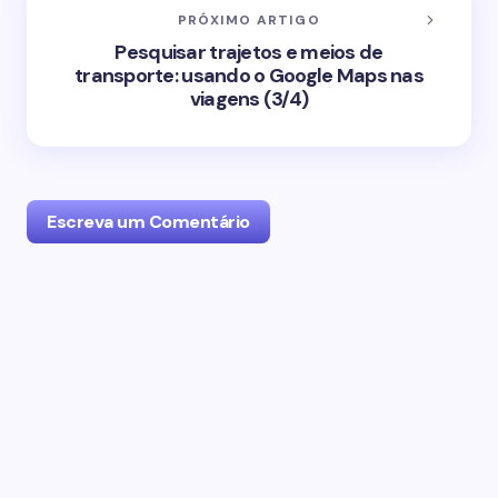
PRÓXIMO ARTIGO
Pesquisar trajetos e meios de
transporte: usando o Google Maps nas
viagens (3/4)
Escreva um Comentário
O seu endereço de email não será publicado.
Campos obrigatórios marcados com
*
Name *
Email *