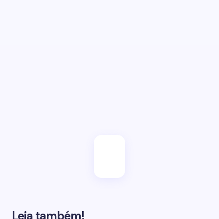
Salvar meu e-mail neste browser para a próxima
vez.
Enviar
Leia também!