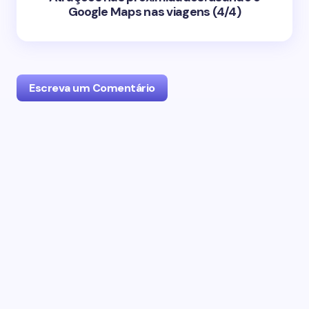
Google Maps nas viagens (4/4)
Escreva um Comentário
O seu endereço de email não será publicado.
Campos obrigatórios marcados com
*
Name *
Email *
Seu Comentário *