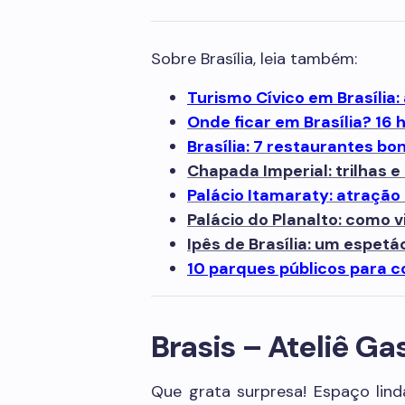
Sobre Brasília, leia também:
Turismo Cívico em Brasília:
Onde ficar em Brasília? 16 
Brasília: 7 restaurantes bo
Chapada Imperial: trilhas e
Palácio Itamaraty: atração 
Palácio do Planalto: como v
Ipês de Brasília: um espetá
10 parques públicos para c
Brasis – Ateliê G
Que grata surpresa! Espaço lin