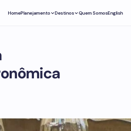
Home
Planejamento
Destinos
Quem Somos
English
a
tronômica