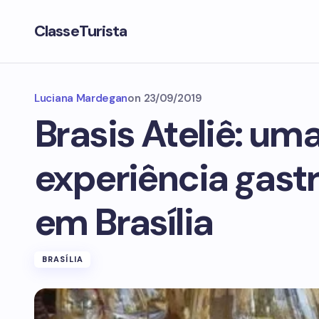
ClasseTurista
Luciana Mardegan
on
23/09/2019
Brasis Ateliê: um
experiência gas
em Brasília
BRASÍLIA