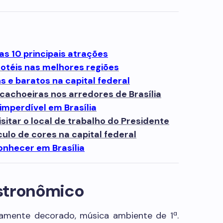
 as 10 principais atrações
hotéis nas melhores regiões
ns e baratos na capital federal
 cachoeiras nos arredores de Brasília
imperdível em Brasília
isitar o local de trabalho do Presidente
culo de cores na capital federal
onhecer em Brasília
astronômico
damente decorado, música ambiente de 1ª.