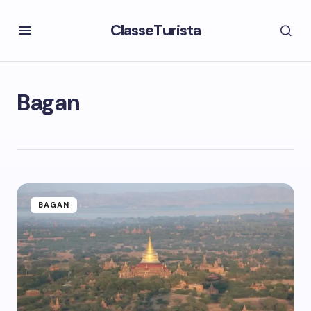
ClasseTurista
Bagan
BAGAN