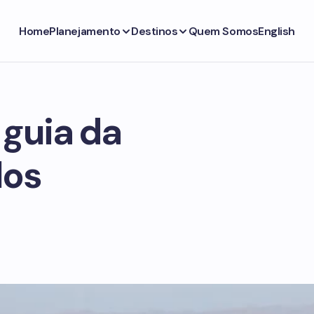
Home
Planejamento
Destinos
Quem Somos
English
guia da
los