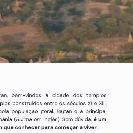
gan, bem-vindos à cidade dos templos
los construídos entre os séculos XI e XIII,
pela população geral. Bagan é a principal
mânia (
Burma
em inglês). Sem dúvida,
é um
m que conhecer para começar a viver
.