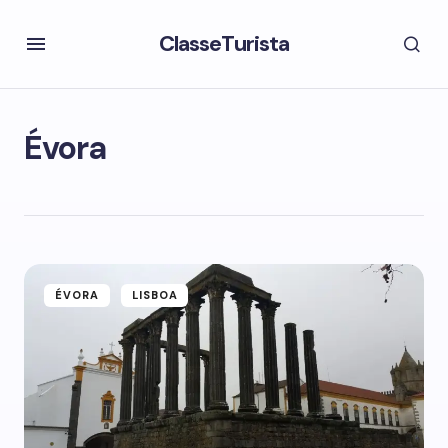
ClasseTurista
Évora
ÉVORA
LISBOA