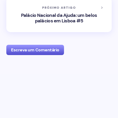
PRÓXIMO ARTIGO
Palácio Nacional da Ajuda: um belos
palácios em Lisboa #5
Escreva um Comentário
O seu endereço de email não será publicado.
Campos obrigatórios marcados com
*
Name *
Email *