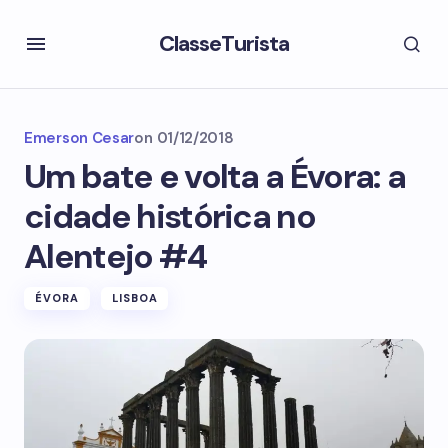
ClasseTurista
Emerson Cesar
on
01/12/2018
Um bate e volta a Évora: a
cidade histórica no
Alentejo #4
ÉVORA
LISBOA