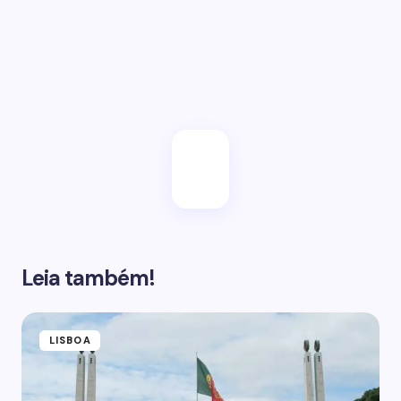
Salvar meu e-mail neste browser para a próxima
vez.
Enviar
Leia também!
LISBOA