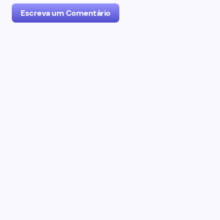
Escreva um Comentário
O seu endereço de email não será publicado.
Campos obrigatórios marcados com
*
Name *
Email *
Seu Comentário *