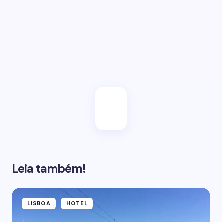
Salvar meu e-mail neste browser para a próxima
vez.
Enviar
Leia também!
LISBOA
HOTEL