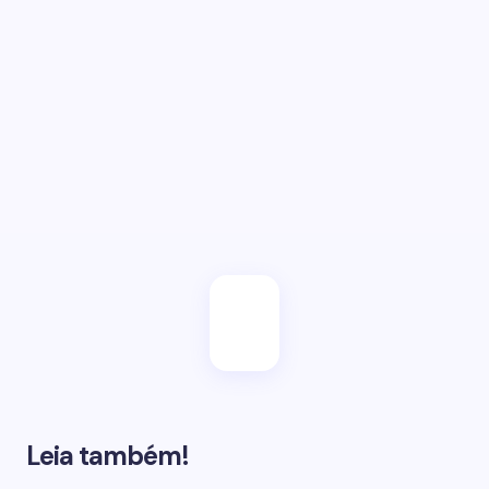
Salvar meu e-mail neste browser para a próxima
vez.
Enviar
Leia também!