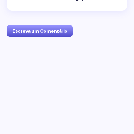
Escreva um Comentário
O seu endereço de email não será publicado.
Campos obrigatórios marcados com
*
Name *
Email *
Seu Comentário *