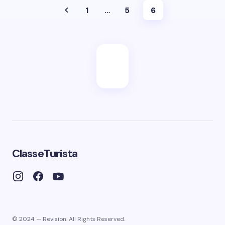
1
…
5
6
ClasseTurista
© 2024 — Revision. All Rights Reserved.