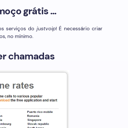
moço grátis …
os serviços do
justvoip
! É necessário criar
os, no mínimo.
zer chamadas