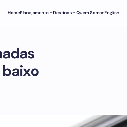
Home
Planejamento
Destinos
Quem Somos
English
madas
 baixo