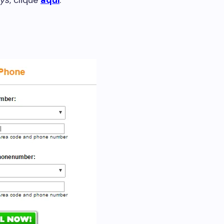
ys
, clique
aqui
.