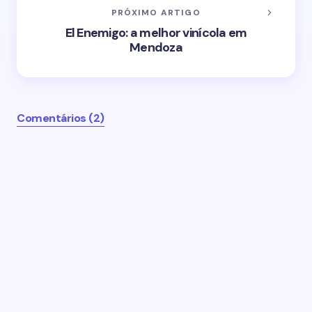
PRÓXIMO ARTIGO
El Enemigo: a melhor vinícola em
Mendoza
Comentários (2)
O seu endereço de email não será publicado.
Campos obrigatórios marcados com
*
Name *
Email *