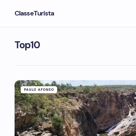
ClasseTurista
Top10
PAULO AFONSO