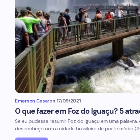
Emerson Cesar
on
17/09/2021
O que fazer em Foz do Iguaçu? 5 atra
Se eu pudesse resumir Foz do Iguaçu em uma palavra, eu 
desconheço outra cidade brasileira de porte médio (