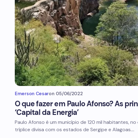
Emerson Cesar
on
05/06/2022
O que fazer em Paulo Afonso? As prin
‘Capital da Energia’
Paulo Afonso é um município de 120 mil habitantes, no
tríplice divisa com os estados de Sergipe e Alagoas.…