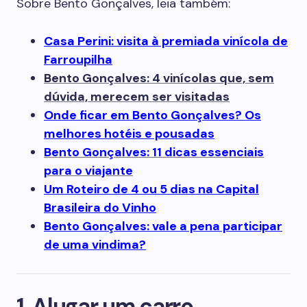
Sobre Bento Gonçalves, leia também:
Casa Perini: visita à premiada vinícola de
Farroupilha
Bento Gonçalves: 4 vinícolas que, sem
dúvida, merecem ser visitadas
Onde ficar em Bento Gonçalves? Os
melhores hotéis e pousadas
Bento Gonçalves: 11 dicas essenciais
para o viajante
Um Roteiro de 4 ou 5 dias na Capital
Brasileira do Vinho
Bento Gonçalves: vale a pena participar
de uma vindima?
1. Alugar um carro