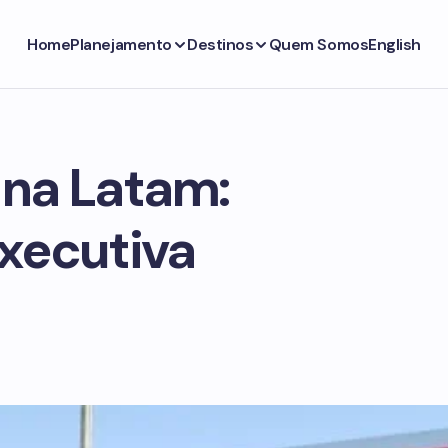
Home
Planejamento
Destinos
Quem Somos
English
 na Latam:
Executiva