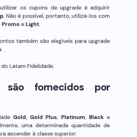
tilizar os cupons de upgrade é adquirir
op
. Não é possível, portanto, utilizá-los com
s
Promo
e
Light
.
ontos também são elegíveis para upgrade
.
e do Latam Fidelidade.
 são fornecidos por
idade
Gold
,
Gold Plus
,
Platinum
,
Black
e
lmente, uma determinada quantidade de
a ascender à classe superior: