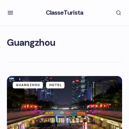
ClasseTurista
Guangzhou
GUANGZHOU
HOTEL