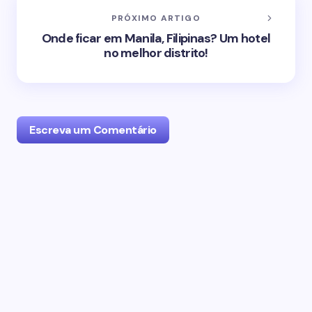
PRÓXIMO ARTIGO
Onde ficar em Manila, Filipinas? Um hotel
no melhor distrito!
Escreva um Comentário
O seu endereço de email não será publicado.
Campos obrigatórios marcados com
*
Name *
Email *