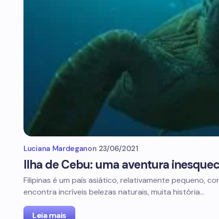
Luciana Mardegan
on
23/06/2021
Ilha de Cebu: uma aventura inesquecí
Filipinas é um país asiático, relativamente pequeno, com
encontra incríveis belezas naturais, muita história…
Leia mais