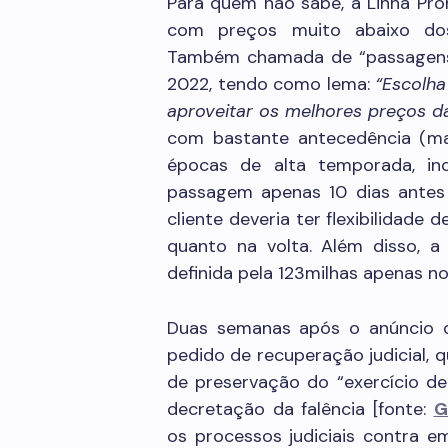
Para quem não sabe, a Linha Pr
com preços muito abaixo dos
Também chamada de “passagens fle
2022, tendo como lema:
“Escolha
aproveitar os melhores preços da
com bastante antecedência (ma
épocas de alta temporada, in
passagem apenas 10 dias antes 
cliente deveria ter flexibilidade
quanto na volta. Além disso, a 
definida pela 123milhas apenas 
Duas semanas após o anúncio d
pedido de recuperação judicial, qu
de preservação do “exercício de 
decretação da falência [fonte:
G
os processos judiciais contra 