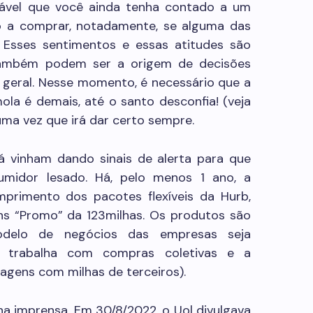
vável que você ainda tenha contado a um
do a comprar, notadamente, se alguma das
 Esses sentimentos e essas atitudes são
ambém podem ser a origem de decisões
 geral. Nesse momento, é necessário que a
la é demais, até o santo desconfia! (veja
uma vez que irá dar certo sempre.
á vinham dando sinais de alerta para que
midor lesado. Há, pelo menos 1 ano, a
mprimento dos pacotes flexíveis da Hurb,
s “Promo” da 123milhas. Os produtos são
odelo de negócios das empresas seja
rb trabalha com compras coletivas e a
agens com milhas de terceiros).
a imprensa. Em 30/8/2022, o Uol divulgava