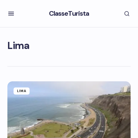
ClasseTurista
Lima
LIMA