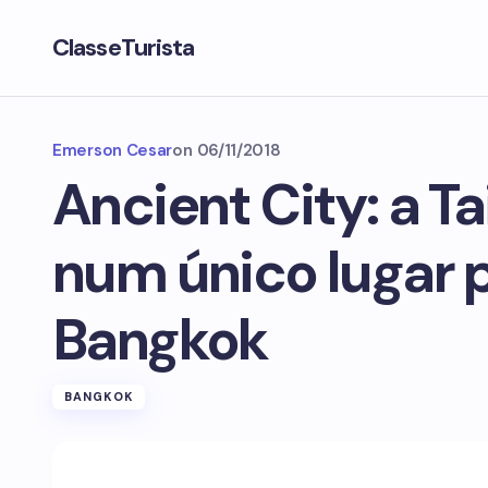
ClasseTurista
Emerson Cesar
on
06/11/2018
Ancient City: a Ta
num único lugar 
Bangkok
BANGKOK