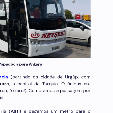
Capadócia para Ankara
cia
(partindo da cidade de Ürgüp, com
kara
, a capital da Turquia. O ônibus era
urco, é claro!). Compramos a passagem por
s.
rio
(
Aṣti
) e pegamos um metro para o