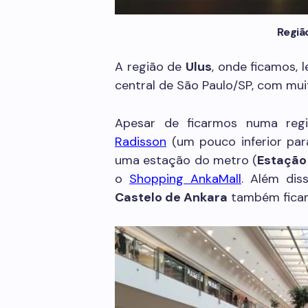
Regiã
A região de
Ulus
, onde ficamos,
central de São Paulo/SP, com muit
Apesar de ficarmos numa reg
Radisson
(um pouco inferior par
uma estação do metro (
Estação
o
Shopping AnkaMall
. Além dis
Castelo de Ankara
também ficam