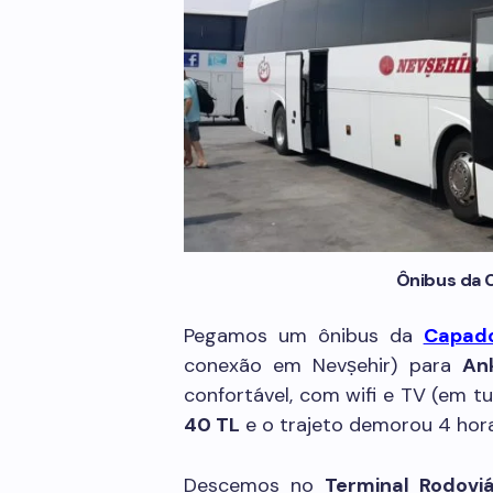
Ônibus da 
Pegamos um ônibus da
Capado
conexão em Nevṣehir) para
An
confortável, com wifi e TV (em t
40 TL
e o trajeto demorou 4 hora
Descemos no
Terminal Rodoviá