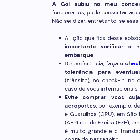
A Gol subiu no meu concei
funcionários, pude consertar aqu
Não sei dizer, entretanto, se ess
A lição que fica deste episó
importante verificar o
embarque
.
De preferência,
faça o
check
tolerância para eventua
(trânsito), no check-in, no
caso de voos internacionais.
Evite comprar voos cuj
aeroportos
: por exemplo, 
e Guarulhos (GRU), em São 
(AEP) e o de Ezeiza (EZE), e
é muito grande e o transla
conta do passageiro.