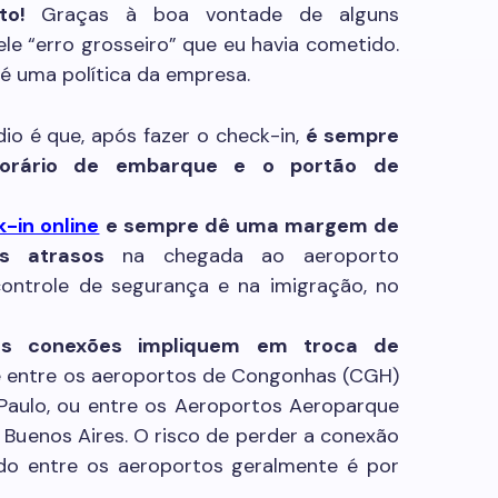
to!
Graças à boa vontade de alguns
ele “erro grosseiro” que eu havia cometido.
a é uma política da empresa.
dio é que, após fazer o check-in,
é sempre
 horário de embarque e o portão de
-in online
e sempre dê uma margem de
is atrasos
na chegada ao aeroporto
 controle de segurança e na imigração, no
as conexões impliquem em troca de
de entre os aeroportos de Congonhas (CGH)
Paulo, ou entre os Aeroportos Aeroparque
m Buenos Aires. O risco de perder a conexão
do entre os aeroportos geralmente é por