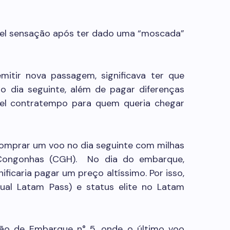
vel sensação após ter dado uma “moscada”
emitir nova passagem, significava ter que
o dia seguinte, além de pagar diferenças
rível contratempo para quem queria chegar
comprar um voo no dia seguinte com milhas
Congonhas (CGH). No dia do embarque,
icaria pagar um preço altíssimo. Por isso,
tual Latam Pass) e status elite no Latam
rtão de Embarque n° 5, onde o último voo