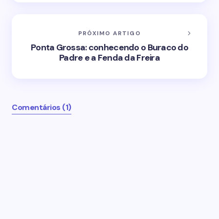
PRÓXIMO ARTIGO
Ponta Grossa: conhecendo o Buraco do
Padre e a Fenda da Freira
Comentários (1)
O seu endereço de email não será publicado.
Campos obrigatórios marcados com
*
Name *