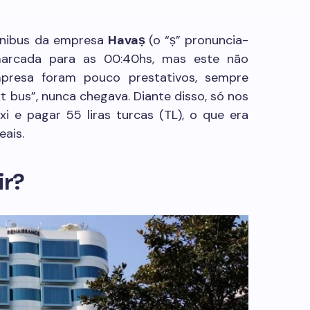
ônibus da empresa
Havaṣ
(o “ṣ” pronuncia-
 marcada para as 00:40hs, mas este não
mpresa foram pouco prestativos, sempre
t bus”, nunca chegava. Diante disso, só nos
 e pagar 55 liras turcas (TL), o que era
ais.
ir?