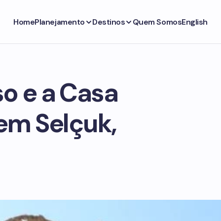
Home
Planejamento
Destinos
Quem Somos
English
o e a Casa
em Selçuk,