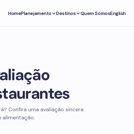
Home
Planejamento
Destinos
Quem Somos
English
aliação
staurantes
á? Confira uma avaliação sincera
e alimentação.