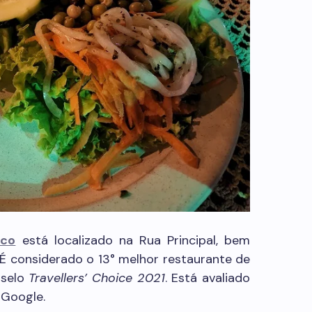
ico
está localizado na Rua Principal, bem
 É considerado o 13° melhor restaurante de
 selo
Travellers’ Choice 2021
. Está avaliado
 Google.