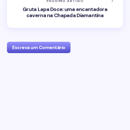
PRÓXIMO ARTIGO
Gruta Lapa Doce: uma encantadora
caverna na Chapada Diamantina
Escreva um Comentário
O seu endereço de email não será publicado.
Campos obrigatórios marcados com
*
Name *
Email *