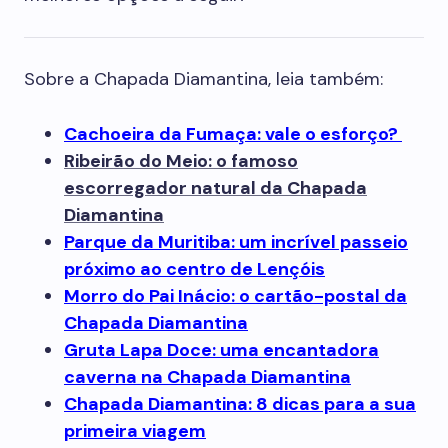
Sobre a Chapada Diamantina, leia também:
Cachoeira da Fumaça: vale o esforço?
Ribeirão do Meio: o famoso
escorregador natural da Chapada
Diamantina
Parque da Muritiba: um incrível passeio
próximo ao centro de Lençóis
Morro do Pai Inácio: o cartão-postal da
Chapada Diamantina
Gruta Lapa Doce: uma encantadora
caverna na Chapada Diamantina
Chapada Diamantina: 8 dicas para a sua
primeira viagem