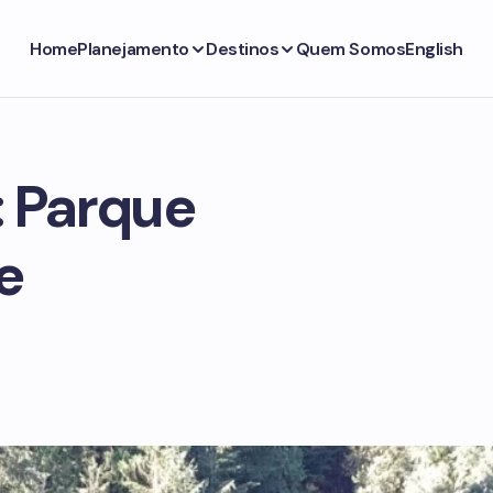
Home
Planejamento
Destinos
Quem Somos
English
: Parque
e