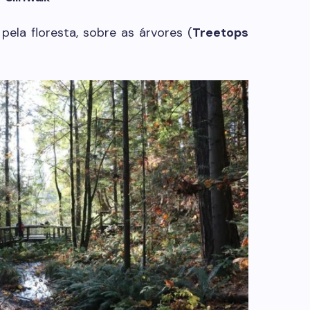
ela floresta, sobre as árvores (
Treetops