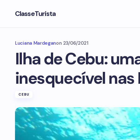
ClasseTurista
Luciana Mardegan
on
23/06/2021
Ilha de Cebu: um
inesquecível nas 
CEBU