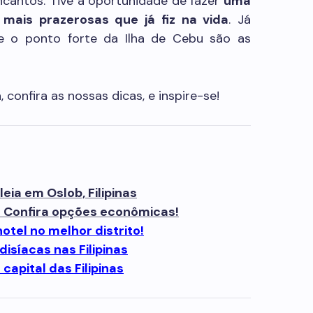
ncantos. Tive a oportunidade de fazer
uma
mais prazerosas que já fiz na vida
. Já
ue o ponto forte da Ilha de Cebu são as
 confira as nossas dicas, e inspire-se!
ia em Oslob, Filipinas
? Confira opções econômicas!
otel no melhor distrito!
adisíacas nas Filipinas
 capital das Filipinas