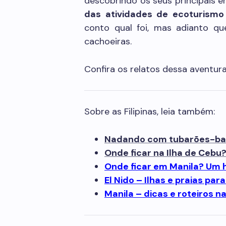
descobrindo os seus principais e
das atividades de ecoturismo 
conto qual foi, mas adianto q
cachoeiras.
Confira os relatos dessa aventura,
Sobre as Filipinas, leia também:
Nadando com tubarões-bale
Onde ficar na Ilha de Cebu
Onde ficar em Manila? Um h
El Nido – Ilhas e praias par
Manila – dicas e roteiros na